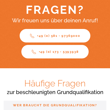
FRAGEN?
Wir freuen uns über deinen Anruf!
+49 (0) 581 - 97369000
+49 (0) 173 - 5393938
Häufige Fragen
zur beschleunigten Grundqualifikation
WER BRAUCHT DIE GRUNDQUALIFIKATION?